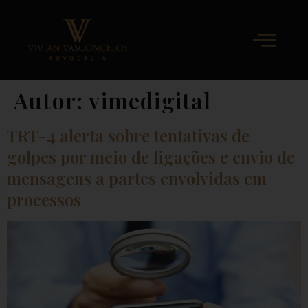
Autor:
vimedigital
TRT-4 alerta sobre tentativas de
golpes por meio de ligações e envio de
mensagens a partes envolvidas em
processos