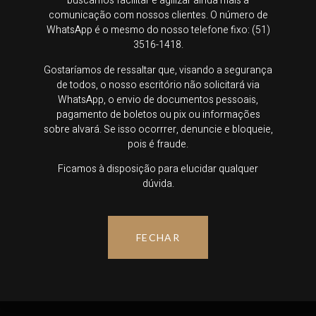
buscamos facilitar e agilizar ainda mais a
comunicação com nossos clientes. O número de
WhatsApp é o mesmo do nosso telefone fixo: (51)
E-mail
3516-1418.
vivian@vivianvasconcelosadvocacia.com.br
Gostaríamos de ressaltar que, visando a segurança
de todos, o nosso escritório não solicitará via
WhatsApp, o envio de documentos pessoais,
pagamento de boletos ou pix ou informações
sobre alvará. Se isso ocorrrer, denuncie e bloqueie,
pois é fraude.
Nosso Escritório
Ficamos à disposição para elucidar qualquer
Rua Tobias da Silva, 120 Sala 813 - Porto Alegre/RS
dúvida.
FECHAR