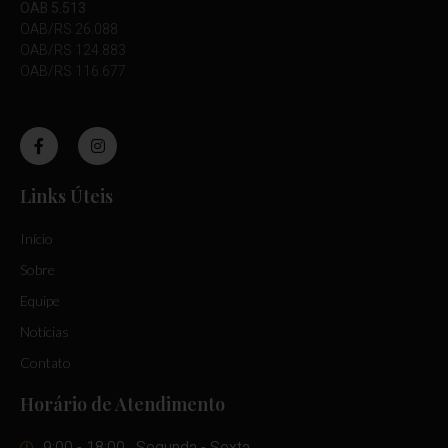
OAB 5.513
OAB/RS 26.088
OAB/RS 124.883
OAB/RS 116.677
Links Úteis
Início
Sobre
Equipe
Notícias
Contato
Horário de Atendimento
9:00 - 18:00 , Segunda - Sexta