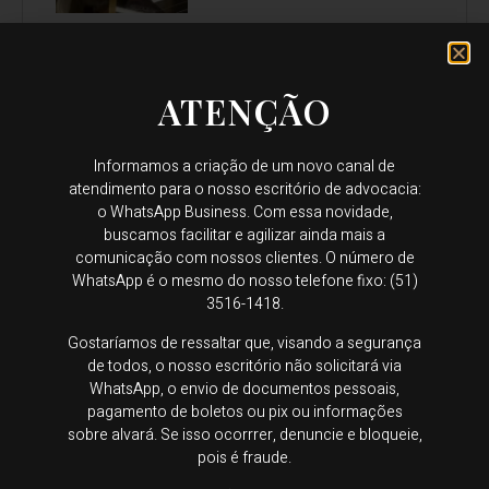
ATENÇÃO
O divórcio de um sócio
pode, sim, afetar a empresa
Informamos a criação de um novo canal de
atendimento para o nosso escritório de advocacia:
o WhatsApp Business. Com essa novidade,
buscamos facilitar e agilizar ainda mais a
comunicação com nossos clientes. O número de
WhatsApp é o mesmo do nosso telefone fixo: (51)
3516-1418.
Categorias
Gostaríamos de ressaltar que, visando a segurança
de todos, o nosso escritório não solicitará via
Trabalhista
WhatsApp, o envio de documentos pessoais,
pagamento de boletos ou pix ou informações
Sem categoria
sobre alvará. Se isso ocorrrer, denuncie e bloqueie,
pois é fraude.
Planejamento sucessório