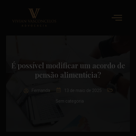
É possível modificar um acordo de
pensão alimentícia?
Fernanda
13 de maio de 2025
Sem categoria