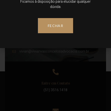
Ficamos à disposição para elucidar qualquer
dúvida.
Alguma dúvida?
FECHAR
Entre em contato conosco!
(51) 3516-1418
vivian@vivianvasconcelosadvocacia.com.br
Entre em Contato
(51) 3516.1418