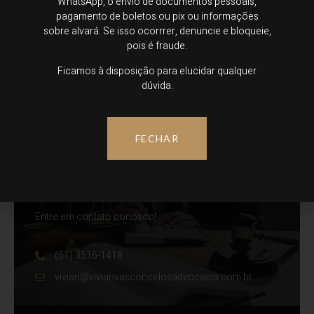
WhatsApp, o envio de documentos pessoais,
pagamento de boletos ou pix ou informações
Categorias
sobre alvará. Se isso ocorrrer, denuncie e bloqueie,
pois é fraude.
Trabalhista
Ficamos à disposição para elucidar qualquer
Sem categoria
dúvida.
Planejamento sucessório
FECHAR
Alguma dúvida?
Entre em contato conosco!
(51) 3516-1418
vivian@vivianvasconcelosadvocacia.com.br