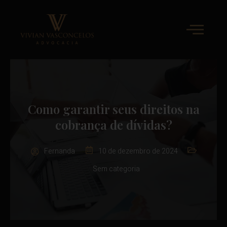
Como garantir seus direitos na
cobrança de dívidas?
Fernanda
10 de dezembro de 2024
Sem categoria