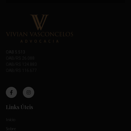
OAB 5.513
OAB/RS 26.088
OAB/RS 124.883
OAB/RS 116.677
Links Úteis
Início
Sobre