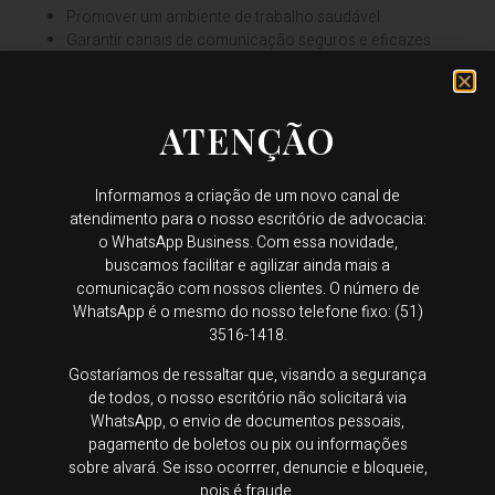
Promover um ambiente de trabalho saudável
Garantir canais de comunicação seguros e eficazes
Adotar medidas para prevenir e combater o assédio moral
ATENÇÃO
Últimas Notícias
Informamos a criação de um novo canal de
atendimento para o nosso escritório de advocacia:
Trabalho doméstico não
o WhatsApp Business. Com essa novidade,
buscamos facilitar e agilizar ainda mais a
remunerado pode contar
comunicação com nossos clientes. O número de
para benefício
WhatsApp é o mesmo do nosso telefone fixo: (51)
previdenciário. Entenda a
3516-1418.
decisão
Gostaríamos de ressaltar que, visando a segurança
de todos, o nosso escritório não solicitará via
WhatsApp, o envio de documentos pessoais,
pagamento de boletos ou pix ou informações
sobre alvará. Se isso ocorrrer, denuncie e bloqueie,
Certificado Destaque do
pois é fraude.