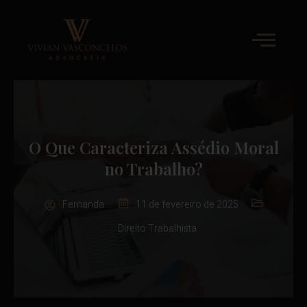
O Que Caracteriza Assédio Moral
no Trabalho?
Fernanda
11 de fevereiro de 2025
Direito Trabalhista