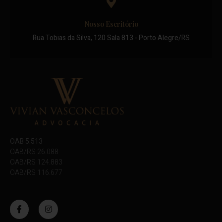
Nosso Escritório
Rua Tobias da Silva, 120 Sala 813 - Porto Alegre/RS
OAB 5.513
OAB/RS 26.088
OAB/RS 124.883
OAB/RS 116.677