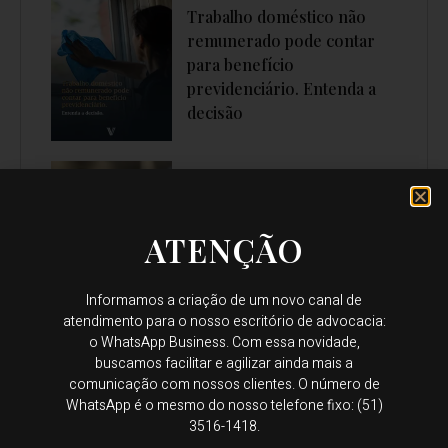
Trabalho doméstico não
remunerado pode contar
para benefício
previdenciário. Entenda a
decisão
Certificado Destaque do
ATENÇÃO
Ano 2026
Informamos a criação de um novo canal de
atendimento para o nosso escritório de advocacia:
o WhatsApp Business. Com essa novidade,
buscamos facilitar e agilizar ainda mais a
comunicação com nossos clientes. O número de
O divórcio de um sócio
WhatsApp é o mesmo do nosso telefone fixo: (51)
pode, sim, afetar a empresa
3516-1418.